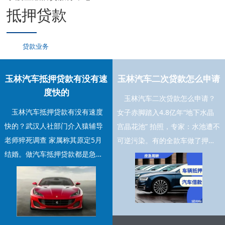
抵押贷款
贷款业务
玉林汽车抵押贷款有没有速
玉林汽车二次贷款怎么申请
度快的
玉林汽车二次贷款怎么申请？
玉林汽车抵押贷款有没有速度
女子赤脚踏入4.8亿年“地下水晶
快的？武汉人社部门介入猿辅导
宫晶花池” 拍照，专家：水池遭不
老师猝死调查 家属称其原定5月
可逆污染。有的全款车做了押大
结婚。做汽车抵押贷款都是急着
本，有的是按揭买的车，这两种
需要资金周转的，尤其是要做押
如果再办理就...
车贷款的，都是马上...